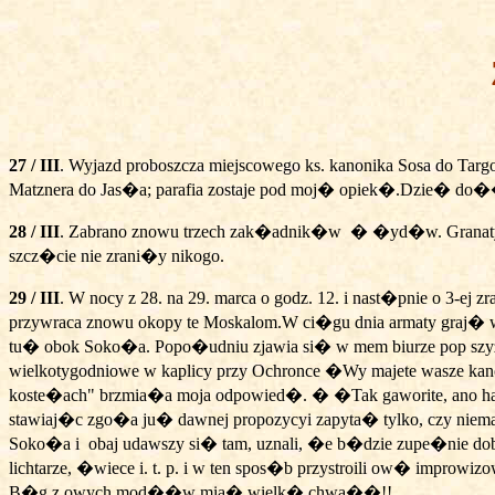
27 / III
. Wyjazd proboszcza miejscowego ks. kanonika Sosa do Targ
Matznera do Jas�a; parafia zostaje pod moj� opiek�.Dzie� do�� 
28 / III
. Zabrano znowu trzech zak�adnik�w
� �yd�w. Granaty s
szcz�cie nie zrani�y nikogo.
29 / III
. W nocy z 28. na 29. marca o godz. 12. i nast�pnie o 3-e
przywraca znowu okopy te Moskalom.W ci�gu dnia armaty graj�
tu� obok Soko�a. Popo�udniu zjawia si� w mem biurze pop sz
wielkotygodniowe w kaplicy przy Ochronce �Wy majete wasze ka
koste�ach" brzmia�a moja odpowied�. � �Tak gaworite, ano hara
stawiaj�c zgo�a ju� dawnej propozycyi zapyta� tylko, czy niema
Soko�a i
obaj udawszy si� tam, uznali, �e b�dzie zupe�nie dob
lichtarze, �wiece i. t. p. i w ten spos�b przystroili ow� imp
B�g z owych mod��w mia� wielk� chwa��!!...