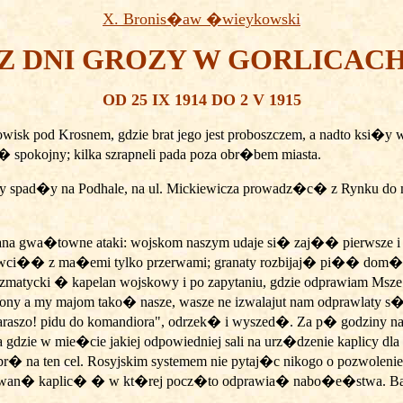
X. Bronis�aw �wieykowski
Z DNI GROZY W GORLICAC
OD 25 IX 1914 DO 2 V 1915
owisk pod Krosnem, gdzie brat jego jest proboszczem, a nadto ksi
spokojny; kilka szrapneli pada poza obr�bem miasta.
pad�y na Podhale, na ul. Mickiewicza prowadz�c� z Rynku do mos
j zrana gwa�towne ataki: wojskom naszym udaje si� zaj�� pierwsze 
 wci�� z ma�emi tylko przerwami; granaty rozbijaj� pi�� dom�
yzmatycki � kapelan wojskowy i po zapytaniu, gdzie odprawiam
nony a my majom tako� nasze, wasze ne izwalajut nam odprawlaty
szo! pidu do komandiora", odrzek� i wyszed�. Za p� godziny naj
 gdzie w mie�cie jakiej odpowiedniej sali na urz�dzenie kaplicy
r� na ten cel. Rosyjskim systemem nie pytaj�c nikogo o pozwolenie
rowizowan� kaplic� � w kt�rej pocz�to odprawia� nabo�e�stwa. Ba