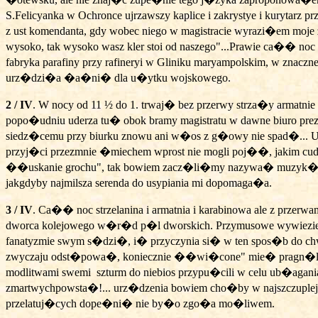
S.Felicyanka w Ochronce ujrzawszy kaplice i zakrystye i kuryt
z ust komendanta, gdy wobec niego w magistracie wyrazi�em moje
wysoko, tak wysoko wasz kler stoi od naszego"...Prawie ca�� n
fabryka parafiny przy rafineryi w Gliniku maryampolskim, w znac
urz�dzi�a �a�ni� dla u�ytku wojskowego.
2 / IV
. W nocy od 11 ½ do 1. trwaj� bez przerwy strza�y armatnie
popo�udniu uderza tu� obok bramy magistratu w dawne biuro pre
siedz�cemu przy biurku znowu ani w�os z g�owy nie spad�... Ur
przyj�ci przezmnie �miechem wprost nie mogli poj��, jakim cudem
��uskanie grochu", tak bowiem zacz�li�my nazywa� muzyk� kar
jakgdyby najmilsza serenda do usypiania mi dopomaga�a.
3 / IV
. Ca�� noc strzelanina i armatnia i karabinowa ale z przerw
dworca kolejowego w�r�d p�l dworskich. Przymusowe wywiezie
fanatyzmie swym s�dzi�, i� przyczynia si� w ten spos�b do c
zwyczaju odst�powa�, koniecznie ��wi�cone" mie� pragn�li, �
modlitwami swemi
szturm do niebios przypu�cili w celu ub�agania
zmartwychpowsta�!... urz�dzenia bowiem cho�by w najszczuplejs
przelatuj�cych dope�ni� nie by�o zgo�a mo�liwem.