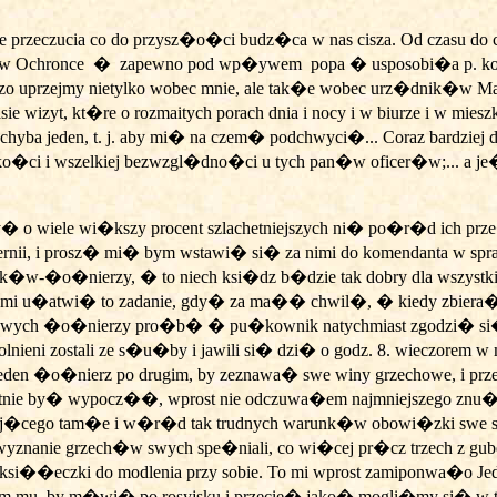
przeczucia co do przysz�o�ci budz�ca w nas cisza. Od czasu do 
 w Ochronce
�
zapewno pod wp�ywem
popa � usposobi�a p. ko
o uprzejmy nietylko wobec mnie, ale tak�e wobec urz�dnik�w M
e wizyt, kt�re o rozmaitych porach dnia i nocy i w biurze i w
chyba jeden, t. j. aby mi� na czem� podchwyci�...
Coraz bardziej
dziko�ci i wszelkiej bezwzgl�dno�ci u tych pan�w oficer�w;... a je�
o wiele wi�kszy procent szlachetniejszych ni� po�r�d ich prz
ii, i prosz� mi� bym wstawi� si� za nimi do komendanta w spraw
lik�w-�o�nierzy, � to niech ksi�dz b�dzie tak dobry dla wszys
mi u�atwi� to zadanie, gdy� za ma�� chwil�, � kiedy zbiera�
owych �o�nierzy pro�b� � pu�kownik natychmiast zgodzi� si� na
nieni zostali ze s�u�by i jawili si� dzi� o godz. 8. wieczorem w
den �o�nierz po drugim, by zeznawa� swe winy grzechowe, i przesu
tnie by� wypocz��, wprost nie odczuwa�em najmniejszego znu�en
 pracuj�cego tam�e i w�r�d tak trudnych warunk�w obowi�zki sw
nie grzech�w swych spe�niali, co wi�cej pr�cz trzech z gubernii 
 i ksi��eczki do modlenia przy sobie. To mi wprost zamiponwa�o J
em mu, by m�wi� po rosyjsku i przecie� jako� mogli�my si� w 