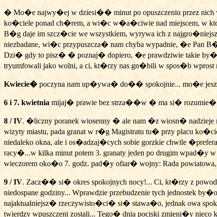
� Mo�e najwy�ej w dziesi�� minut po opuszczeniu przez nich wn
ko�ciele ponad ch�rem, a wi�c w�a�ciwie nad miejscem, w kto
B�g daje im szcz�cie we wszystkiem, wyrywa ich z najgro�niejszy
niezbadane, wi�c przypuszcza� nam chyba wypadnie, �e Pan B�
Dzi� gdy to pisz� � poznaj� dopiero, �e prawdziwie takie by
tryumfowali jako wolni, a ci, kt�rzy nas gn�bili w spos�b wprost 
Kwiecie�
poczyna nam up�ywa� do�� spokojnie... mo�e jeszcze
6 i 7. kwietnia
mijaj� prawie bez strza��w � ma si� rozumie� ar
8 / IV
. �liczny poranek wiosenny � ale nam �z wiosn� nadzieje
wizyty miastu, pada granat w r�g Magistratu tu� przy placu ko�
niedaleko okna, ale i os�adzaj�cych sobie gorzkie chwile �prefe
racy�...w kilka minut potem 3. granaty jeden po drugim wpad�y 
wieczorem oko�o 7. godz. pad�y ofiar� wojny: Rada powiatowa, 
9 / IV
. Zacz�� si� okres spokojnych nocy!... Ci, kt�rzy z powo
niedospane godziny... Wprawdzie przebudzenie tych jednostek by
najaktualniejsz� rzeczywisto�ci� si� stawa�o, jednak owa spokoj
twierdzy wpuszczeni zostali... Tego� dnia pociski zmieni�y niec