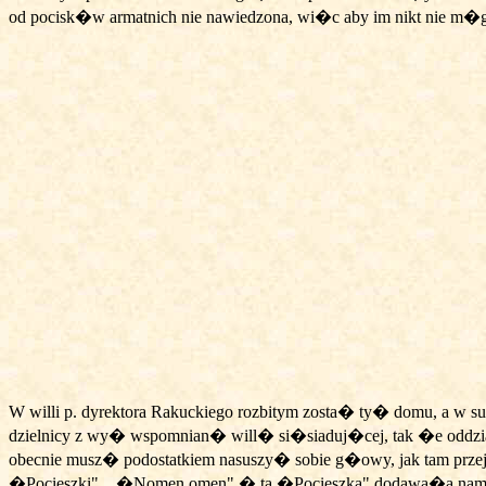
od pocisk�w armatnich nie nawiedzona, wi�c aby im nikt nie 
W willi p. dyrektora Rakuckiego rozbitym zosta� ty� domu, a w 
dzielnicy z wy� wspomnian� will� si�siaduj�cej, tak �e oddz
obecnie musz� podostatkiem nasuszy� sobie g�owy, jak tam prze
�Pocieszki"... �Nomen omen" � ta �Pocieszka" dodawa�a nam 