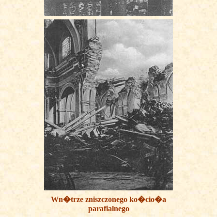
Wn�trze zniszczonego ko�cio�a
parafialnego