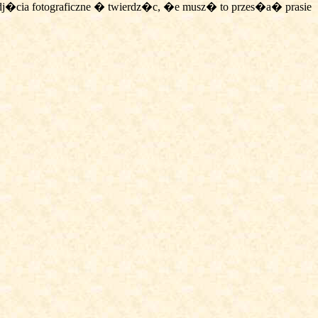
j�cia fotograficzne � twierdz�c, �e musz� to przes�a� prasie