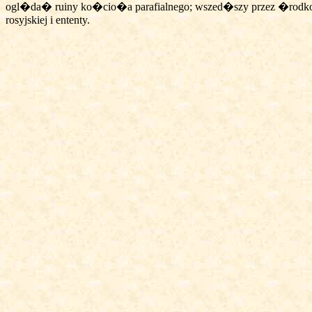
ogl�da� ruiny ko�cio�a parafialnego; wszed�szy przez �rodko
rosyjskiej i ententy.