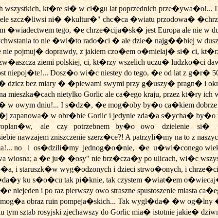
 wszystkich, kt�re si� w ci�gu lat poprzednich prze�ywa�o!... 
 o wiele szcz�liwsi ni� �kultur�" chc�ca �wiatu przodowa� �chr
zym �wiadectwem tego, �e chrze�cija�sk� jest Europa ale nie w 
ychwstania to nie �wi�to rado�ci � ale dzie� najg��biej w du
ale nie pojmuj� doprawdy, z jakiem czo�em o�mielaj� si� ci, kt
zej zw�aszcza ziemi polskiej, ci, kt�rzy wszelich uczu� ludzko�c
 niepoj�te!... Dosz�o wi�c niestey do tego, �e od lat z g�r� 500
 dzicz bez miary � �piewami swymi przy g�uszy� pragn� i okrz
 mieszka�cach nietylko Gorlic ale ca�ego kraju, przez kt�ry ich 
�� w owym dniu!... I s�dz�, �e mog�oby by�o ca�kiem dobrze 
pok�j zapanowa� w obr�bie Gorlic i jedynie zda�a s�ycha� by�o
roplan�w,
ale
czy
potrzebnem
by�o
owo
dzielenie
si�
 siebie nawzajem zniszczenie szerz�ce?! A patrzyli�my na to z nas
!... no
i
os�dzili�my
jednog�o�nie,
�e
u�wi�conego wieka
a wiosna; a �e ju� �osy" nie brz�cza�y po ulicach, wi�c wszyst
zgo�a, i staruszk�w wyg�odzonych i dzieci strwo�onych, i chrze
pogl�da�y ku s�o�cu tak pi�knie, tak czystem �wiat�em o�wiec
e niejeden i po raz pierwszy owo straszne spustoszenie miasta 
ia� mog�a obraz ruin pompeja�skich... Tak wygl�da� �w og�lny �sp
ym sztab rosyjski zjechawszy do Gorlic mia� istotnie jakie� dziwn