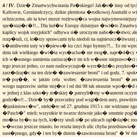
4 / IV
. Dzie� Zmartwychwstania Pa�skiego! Jak�e� inny od tych
Kafrowie, Grenlandczycy, dzikie plemiona �rodkowej Australii
ochrzczona, ale ta krwi morze rozlewaj�ca wojna najwymowniejs
spe�niaj�c�!!... Dla lud�w Europy dzisiejsze �wi�to Zmartw
kaplicy wojsk rosyjskich" odbywa si� uroczyste nabo�e�stwo; 
rozp�tali, ci, kt�rzy sprawcami tylu niedoli na najnieszcz�liws
k�amliwemi usty wy�piewa� ku czci Jego hymny?!... To mi wprost
dniu tak wielkiego �wi�ta wys�ucha� nie mog�,
naje�d�cy �
ich w�asnego sumienia zarzucaj�ce im ich w�asne nieprawo�ci na
tego jeszcze jedno, co nam nadzwyczajn� wyrz�dzi�o przykro
zarz�dzaj�c na ten dzie� �zawieszenie broni" i od godz. 7. s
te� poj��,
w
jakim
celu
wobec
�zawieszenia
broni"
� ae
wrogo naprzeciw siebie stoj�ce i od dni 98 tak straszne wpo�r�d
w jednej z klas szko�y m�skiej � patrzyli�my w�asnemi oczyma
godzi�o!!... Dzie� by� przecudny pod wzgl�dem aury, prawdziw
�jaskiniowc�w", niekt�re od 27. grudnia 1915 r. nie widziane 
�Pasch�" mieli; wszystkie te twarze dziwnie jako� smutnie 
mo�na by�o na tych, kt�rzy snuli si� po ulicach ogl�daj�c mo�
w�wczas jeszcze
miasto, bo reszta innych ulic chyba przedstaw
nast�pnego, gdy� i ten by� dniem �zawieszenia broni" � W dniu t