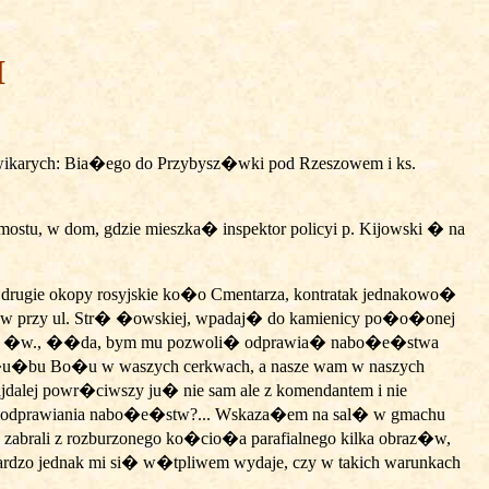
H
�y wikarych: Bia�ego do Przybysz�wki pod Rzeszowem i ks.
tu, w dom, gdzie mieszka� inspektor policyi p. Kijowski � na
i drugie okopy rosyjskie ko�o Cmentarza, kontratak jednakowo�
w przy ul. Str� �owskiej, wpadaj� do kamienicy po�o�onej
 Msze �w., ��da, bym mu pozwoli� odprawia� nabo�e�stwa
 s�u�bu Bo�u w waszych cerkwach, a nasze wam w naszych
dalej powr�ciwszy ju� nie sam ale z komendantem i nie
 dla odprawiania nabo�e�stw?... Wskaza�em na sal� w gmachu
 zabrali z rozburzonego ko�cio�a parafialnego kilka obraz�w,
rdzo jednak mi si� w�tpliwem wydaje, czy w takich warunkach