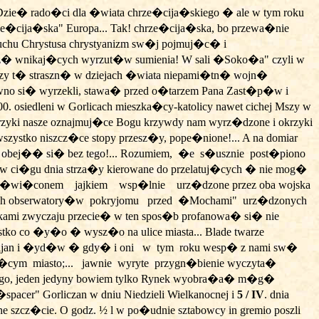
Dzie� rado�ci dla �wiata chrze�cija�skiego � ale w tym roku
ze�cija�ska" Europa... Tak! chrze�cija�ska, bo przewa�nie
duchu Chrystusa chrystyanizm sw�j pojmuj�c� i
sz� wnikaj�cych wyrzut�w sumienia! W sali �Soko�a" czyli w
�rzy t� straszn� w dziejach �wiata niepami�tn� wojn�
i dawno si� wyrzekli, stawa� przed o�tarzem Pana Zast�p�w i
. osiedleni w Gorlicach mieszka�cy-katolicy nawet cichej Mszy w
yki nasze oznajmuj�ce Bogu krzywdy nam wyrz�dzone i okrzyki
wszystko niszcz�ce stopy przesz�y, pope�nione!...
A na domiar
obej�� si� bez tego!... Rozumiem,
�e
s�usznie
post�piono
 w ci�gu dnia strza�y kierowane do przelatuj�cych � nie mog�
�wi�conem
jajkiem
wsp�lnie
urz�dzone przez oba wojska
zych obserwatory�w
pokryjomu
przed
�Mochami"
urz�dzonych
mi zwyczaju przecie� w ten spos�b profanowa� si� nie
ko co �y�o � wysz�o na ulice miasta... Blade twarze
�cijan i �yd�w � gdy� i oni
w
tym
roku wesp� z nami sw�
aj�cym
miasto;...
jawnie
wyryte
przygn�bienie wyczyta�
ca�ego, jeden jedyny bowiem tylko Rynek wyobra�a� m�g�
acer" Gorliczan w dniu Niedzieli Wielkanocnej i
5 / IV
. dnia
e szcz�cie. O godz. ½ l w po�udnie sztabowcy in gremio poszli