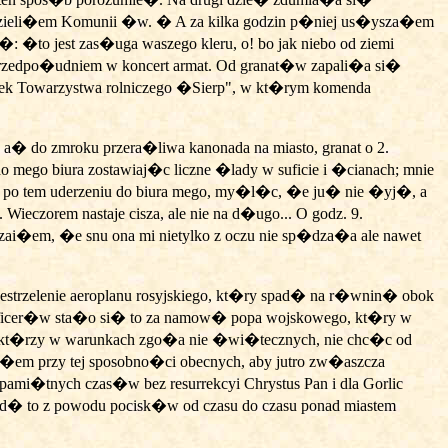
 udzieli�em Komunii �w. � A za kilka godzin p�niej us�ysza�em
�: �to jest zas�uga waszego kleru,
o! bo jak niebo od ziemi
przedpo�udniem w koncert armat. Od granat�w zapali�a si�
dynek Towarzystwa rolniczego �Sierp", w kt�rym komenda
 a� do zmroku przera�liwa kanonada na miasto, granat o 2.
mego biura zostawiaj�c liczne �lady w suficie i �cianach; mnie
y po tem uderzeniu do biura mego, my�l�c, �e ju� nie �yj�, a
eczorem nastaje cisza, ale nie na d�ugo... O godz. 9.
�em, �e snu ona mi nietylko z oczu nie sp�dza�a ale nawet
 zestrzelenie aeroplanu rosyjskiego, kt�ry spad� na r�wnin� obok
ficer�w sta�o si� to za namow� popa wojskowego, kt�ry w
 kt�rzy w warunkach zgo�a nie �wi�tecznych, nie chc�c od
em przy tej sposobno�ci obecnych, aby jutro zw�aszcza
iepami�tnych czas�w bez resurrekcyi Chrystus Pan i dla Gorlic
�d� to z powodu pocisk�w od czasu do czasu ponad miastem