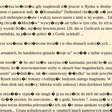
�trza ko�cio�a, gdy znajdowali si� jeszcze w Rynku w drodze do
rem ci panowie stali. � �Komandior" Dellendorf che�pi� si� po
ch niebezpiecze�stw i walczy nawet razem z nimi w tej wojnie... 
g chcia� �Moch�w" wywy�szy� ale tylko w tym celu, by ich nas
�y wyroki Bo�e, my�my bowiem przez 126. dni w Gorlicach za n
nieludzki, na g�ow� pobici � z Gorlic uciekali! ...
 wra�enia �wi�teczne trwaj� i w obu stronach walcz�cych... a 
matnich, bo karabinowe gniazda �roje os" wci�� z siebie wypus
 nie rosn�" � bo oto! zn�w zaczyna si� kanonada; pociski lec�
cielnym, lec� nowowstawione szyby w oknach biur magistrackich, z
ransem" urz�dnik�w, tak �e ostawiwszy ��ydka" na stole powybiegal
w Rynek niszcz�c trotoary i rozbijaj�c budynek starego magistra
dom obok niej stoj�cy: fabryka
wody sodowej i dom dyrektora fabry
du strza��w sypia� nie mogli � ja na szcz�cie do nich nie nale�
�o do�� przykre, bo zawczesne... � o godz. bowiem 7. zrana ju� w
na nocna drzemka pokrzepia�a ich, tak �e zrana spotkani wygl�dali
o kierunek... Grupa pobudowanych w ostatnich latach parterowych d