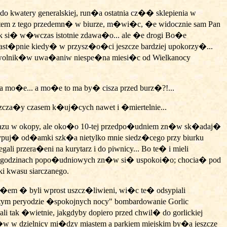
 kwatery generalskiej, run�a ostatnia cz�� sklepienia w
tem z tego przedemn� w biurze, m�wi�c, �e widocznie sam Pan
Tak si� w�wczas istotnie zdawa�o... ale �e drogi Bo�e
t�pnie kiedy� w przysz�o�ci jeszcze bardziej upokorzy�...
iewolnik�w uwa�ani
w niespe�na miesi�c od Wielkanocy
mo�e... a mo�e to ma by� cisza przed burz�?!...
zcza�y czasem k�uj�cych nawet i �miertelnie...
 zrazu w okopy, ale oko�o 10-tej przedpo�udniem zn�w sk�adaj�
asypuj� od�amki szk�a nietylko mnie siedz�cego przy biurku
i przera�eni na kurytarz i do piwnicy... Bo te� i mieli
tu. W godzinach popo�udniowych zn�w si� uspokoi�o; chocia� pod
ki kwasu siarczanego.
a�em � byli wprost uszcz�liwieni, wi�c te� odsypiali
 tym peryodzie �spokojnych nocy" bombardowanie Gorlic
 tak �wietnie, jakgdyby dopiero przed chwil� do gorlickiej
om�w w dzielnicy mi�dzy miastem a parkiem miejskim by�a jeszcze