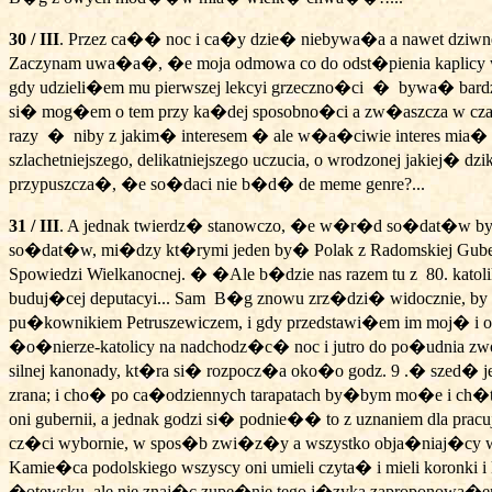
30 / III
. Przez ca�� noc i ca�y dzie� niebywa�a a nawet dziwne 
Zaczynam uwa�a�, �e moja odmowa co do odst�pienia kaplicy
gdy udzieli�em mu pierwszej lekcyi grzeczno�ci
�
bywa� bardz
si� mog�em o tem przy ka�dej sposobno�ci a zw�aszcza w czasi
razy
�
niby z jakim� interesem � ale w�a�ciwie interes mia� 
szlachetniejszego, delikatniejszego uczucia, o wrodzonej jakiej� 
przypuszcza�, �e so�daci nie b�d� de meme genre?...
31 / III
. A jednak twierdz� stanowczo, �e w�r�d so�dat�w by� 
so�dat�w, mi�dzy kt�rymi jeden by� Polak z Radomskiej Gubern
Spowiedzi Wielkanocnej. � �Ale b�dzie nas razem tu z
80. kato
buduj�cej deputacyi... Sam
B�g znowu zrz�dzi� widocznie, by 
pu�kownikiem Petruszewiczem, i gdy przedstawi�em im moj� i 
�o�nierze-katolicy na nadchodz�c� noc i jutro do po�udnia zwol
silnej kanonady, kt�ra si� rozpocz�a oko�o godz. 9 .� szed� je
zrana; i cho� po ca�odziennych tarapatach by�bym mo�e i ch�
oni gubernii, a jednak godzi si� podnie�� to z uznaniem dla
cz�ci wybornie, w spos�b zwi�z�y a wszystko obja�niaj�cy wyzna
Kamie�ca podolskiego wszyscy oni umieli czyta� i mieli koronki
�otewsku, ale nie znaj�c zupe�nie tego j�zyka zaproponowa�