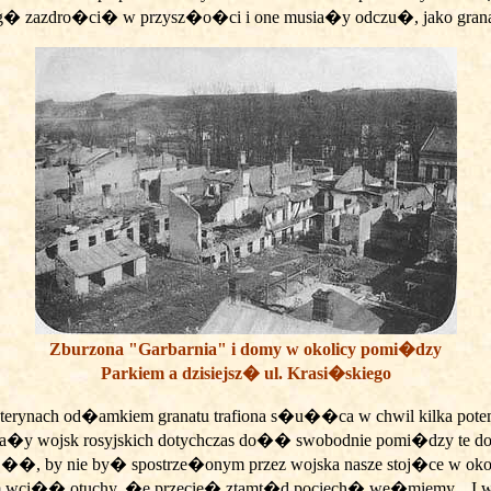
m�g� zazdro�ci� w przysz�o�ci i one musia�y odczu�, jako gran
Zburzona "Garbarnia" i domy w okolicy pomi�dzy
Parkiem a dzisiejsz� ul. Krasi�skiego
suterynach od�amkiem granatu trafiona s�u��ca w chwil kilka pot
ia�y wojsk rosyjskich dotychczas do�� swobodnie pomi�dzy te d
j��, by nie by� spostrze�onym przez wojska nasze stoj�ce w okop
wci�� otuchy, �e przecie� ztamt�d pociech� we�miemy... I wzi