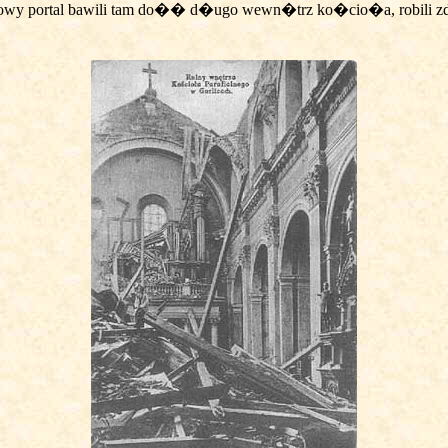
wy portal bawili tam do�� d�ugo wewn�trz ko�cio�a, robili zd