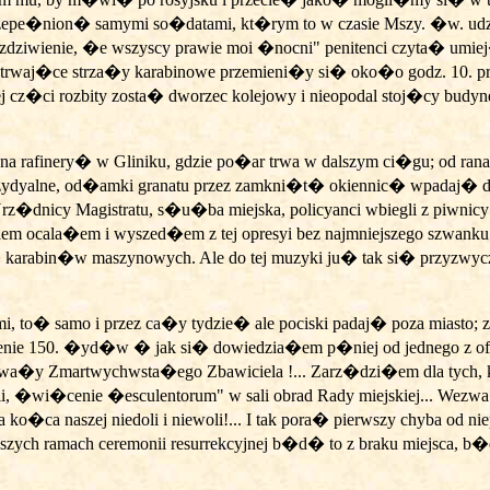
arz przepe�nion� samymi so�datami, kt�rym to w czasie Mszy. �w.
 zdziwienie, �e wszyscy prawie moi �nocni" penitenci czyta� umiej
oc trwaj�ce strza�y karabinowe przemieni�y si� oko�o godz. 10. 
znej cz�ci rozbity zosta� dworzec kolejowy i nieopodal stoj�cy bu
 na rafinery� w Gliniku, gdzie po�ar trwa w dalszym ci�gu; od rana
zydyalne, od�amki granatu przez zamkni�t� okiennic� wpadaj� do 
z�dnicy Magistratu, s�u�ba miejska, policyanci wbiegli z piwnic
 ocala�em i wyszed�em z tej opresyi bez najmniejszego szwanku. Wi
abin�w maszynowych. Ale do tej muzyki ju� tak si� przyzwyczai
ami, to� samo i przez ca�y tydzie� ale pociski padaj� poza miasto;
nie 150. �yd�w � jak si� dowiedzia�em p�niej od jednego z o
hwa�y Zmartwychwsta�ego Zbawiciela !... Zarz�dzi�em dla tych,
wi�cenie �esculentorum" w sali obrad Rady miejskiej... Wezwa�
 ko�ca naszej niedoli i niewoli!... I tak pora� pierwszy chyba od n
zych ramach ceremonii resurrekcyjnej b�d� to z braku miejsca, b