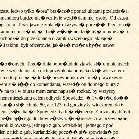
czasu ledwo tylko �osa" brz�cz�c ponad ulicami przelecia�a.
mandiora bardzo nie�yczliwie wzgl�dem mej osoby. Od czasu,
agistratu. Teraz jawnie zmian� okazywa� pocz��. Przekona�
 mieszkaniu mem sk�ada�. To� w�a�nie dzi� by� u mnie a� 5.
 dochodz� do przekonania o zaniku wszelkiego jakiego�
li takimi
byli oficerowie, jak�e� mo�na by�o nawet
e�o�onych. Tego� dnia popo�udniu zjawia si� u mnie trzech
ie wyjednania dla nich pozwolenia odbycia dzi� wieczorem
tkich o to prosi�"�doda� przewodnik owej mi� prawdziwie
em si� i�� do komendanta, wszed� on do mego biura z
 to i w biurze mem zaraz napisa� rozkaz, by wszyscy
 mem
mieszkaniu celem odbycia Spowiedzi. � I w�r�d do��
n�o si� ich nie 80, ale 123. od godziny 8. wieczorem do 6.
ia, s�uchaj�c Spowiedzi tych �o�nierzy. Z rozmaitych byli
e spe�niaj�cego duchowie�stwa, �o�nierze ci w przewa�nej
kijowskiej, jednego z gub. witebskiej i jednego z pod
eden z nich z gub. kurlandzkiej pocz�� si� spowiada� po
ten spos�b porozumie�. Na drugi dzie� zdumia�a si�