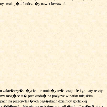
aty smakuj�... I odczu�y nawet krwawo!...
em zako�czy�a �ycie; nie omin�y te� szrapnele i granaty reszty
omy mog�ce si� przekrada� na pozycye w parku miejskim,
ach na przeciwleg�ych pag�rkach dzielnicy gorlickiej
�li�my!... Ale nie uprzedzajmy wypadk�w!... Oko�o 6. godz.